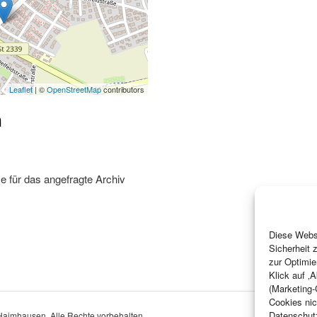
Leaflet
| ©
OpenStreetMap
contributors
n
e für das angefragte Archiv
Diese Websi
Sicherheit 
zur Optimie
Klick auf ‚
(Marketing-
Cookies nic
Datenschut
aimhausen. Alle Rechte vorbehalten.