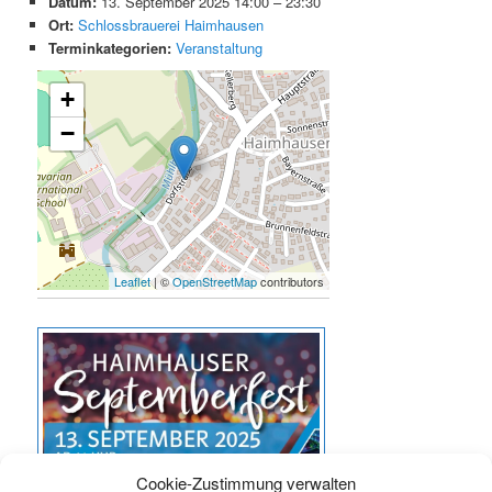
Datum:
13. September 2025 14:00
–
23:30
Ort:
Schlossbrauerei Haimhausen
Terminkategorien:
Veranstaltung
+
−
Leaflet
| ©
OpenStreetMap
contributors
Cookie-Zustimmung verwalten