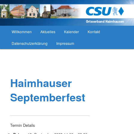
Zum
CSU Ortsverband Haimhausen
primären
Such
Inhalt
springen
CSU Ortsverband Haimhausen
Hauptmenü
Willkommen
Aktuelles
Kalender
Kontakt
Datenschutzerklärung
Impressum
Beitragsnavigation
Haimhauser
Septemberfest
Termin Details