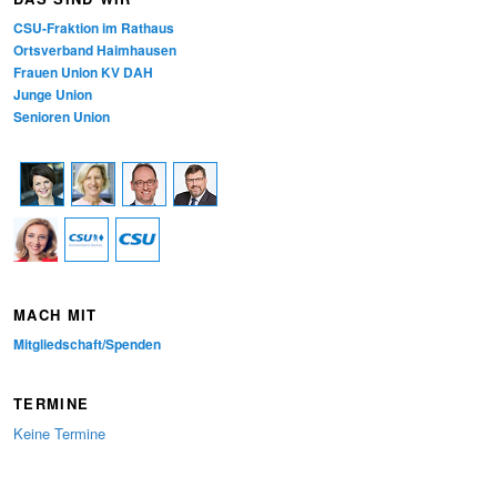
e
CSU-Fraktion im Rathaus
n
Ortsverband Haimhausen
Frauen Union KV DAH
Junge Union
Senioren Union
MACH MIT
Mitgliedschaft/Spenden
TERMINE
Keine Termine