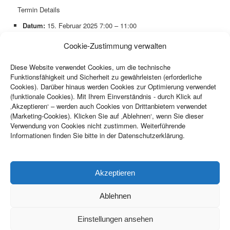
Termin Details
Datum:
15. Februar 2025 7:00
–
11:00
Ort:
Bäckerei Mayerbacher
Cookie-Zustimmung verwalten
Terminkategorien:
Veranstaltung
Diese Website verwendet Cookies, um die technische
+
Funktionsfähigkeit und Sicherheit zu gewährleisten (erforderliche
−
Cookies). Darüber hinaus werden Cookies zur Optimierung verwendet
(funktionale Cookies). Mit Ihrem Einverständnis - durch Klick auf
‚Akzeptieren‘ – werden auch Cookies von Drittanbietern verwendet
(Marketing-Cookies). Klicken Sie auf ‚Ablehnen‘, wenn Sie dieser
Verwendung von Cookies nicht zustimmen. Weiterführende
Informationen finden Sie bitte in der Datenschutzerklärung.
Leaflet
| ©
OpenStreetMap
contributors
Akzeptieren
Copyright ©
2026
CSU Ortsverband Haimhausen. Alle Rechte
Ablehnen
vorbehalten.
Einstellungen ansehen