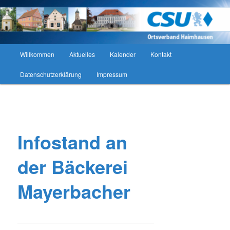
Zum
CSU Ortsverband Haimhausen
primären
Such
Inhalt
springen
CSU Ortsverband Haimhausen
Hauptmenü
Willkommen
Aktuelles
Kalender
Kontakt
Datenschutzerklärung
Impressum
Beitragsnavigation
Infostand an
der Bäckerei
Mayerbacher