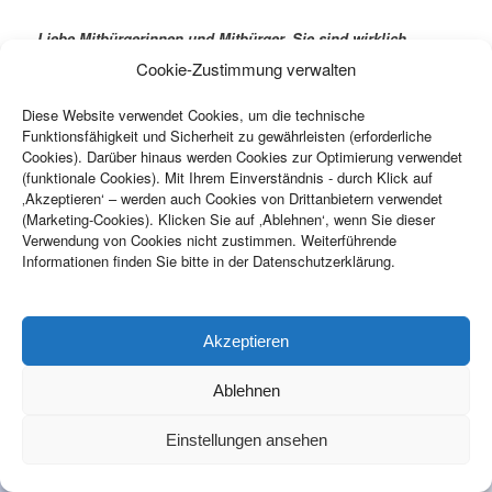
Liebe Mitbürgerinnen und Mitbürger, Sie sind
wirklich
bürgerlich? Und Sie sind
wirklich
für eine starke
Cookie-Zustimmung verwalten
Bundesregierung, damit das Land in Ordnung kommt?
Dann geben Sie bitte Ihre beiden Stimmen Katrin Staffler
Diese Website verwendet Cookies, um die technische
und der CSU.
Denn: Zersplitterung und Denkzettel zahlen
Funktionsfähigkeit und Sicherheit zu gewährleisten (erforderliche
sich nicht aus, das haben wir seit der Bundestagswahl 2021
Cookies). Darüber hinaus werden Cookies zur Optimierung verwendet
erlebt. Und:
Damit sichern Sie sich
da
gegen
ab
, dass Ihre
(funktionale Cookies). Mit Ihrem Einverständnis - durch Klick auf
‚Akzeptieren‘ – werden auch Cookies von Drittanbietern verwendet
direkt gewählte Abgeordnete
am neuen Wahlrecht
scheitert,
(Marketing-Cookies). Klicken Sie auf ‚Ablehnen‘, wenn Sie dieser
weil die Zweistimmen nicht reichen.
Ihr Dr. Rupert Deger
Verwendung von Cookies nicht zustimmen. Weiterführende
Informationen finden Sie bitte in der Datenschutzerklärung.
Copyright ©
2026
CSU Ortsverband Haimhausen. Alle Rechte
vorbehalten.
Akzeptieren
Ablehnen
Einstellungen ansehen