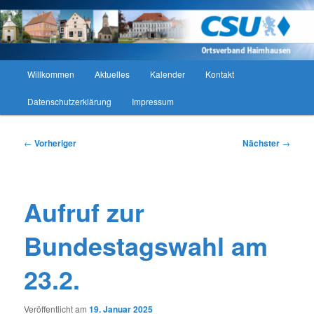
Zum
CSU Ortsverband Haimhausen
primären
Such
Inhalt
springen
CSU Ortsverband Haimhausen
Hauptmenü
Willkommen
Aktuelles
Kalender
Kontakt
Datenschutzerklärung
Impressum
Beitragsnavigation
←
Vorheriger
Nächster
→
Aufruf zur
Bundestagswahl am
23.2.
Veröffentlicht am
19. Januar 2025