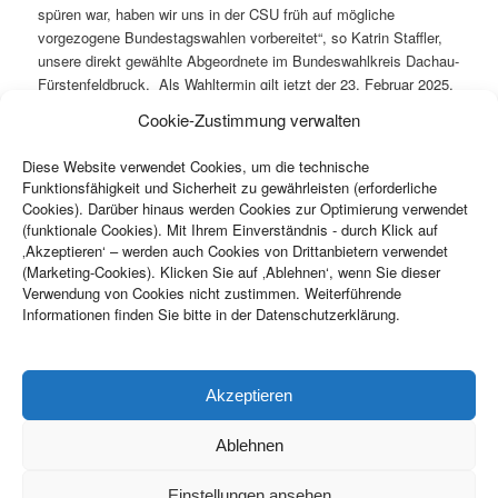
spüren war, haben wir uns in der CSU früh auf mögliche
vorgezogene Bundestagswahlen vorbereitet“, so Katrin Staffler,
unsere direkt gewählte Abgeordnete im Bundeswahlkreis Dachau-
Fürstenfeldbruck. Als Wahltermin gilt jetzt der 23. Februar 2025.
„Ohne Einigung auf einen soliden Bundeshaushalt konnte die
Cookie-Zustimmung verwalten
Ampel nicht mehr durchhalten. Ursache der Schwäche ist der
seit 2021 zu stark zersplitterte Bundestag: Er führt zu
Diese Website verwendet Cookies, um die technische
komplizierten Koalitionen, in denen viele Regierungsköche am
Funktionsfähigkeit und Sicherheit zu gewährleisten (erforderliche
Ende den Brei für alle Bürger verderben. Man sieht das jetzt auch
Cookies). Darüber hinaus werden Cookies zur Optimierung verwendet
in Thüringen und Sachsen. Deshalb bitte ich alle bürgerlich
(funktionale Cookies). Mit Ihrem Einverständnis - durch Klick auf
gesinnten Wählerinnen und Wähler am 23.2. um beide Stimmen
‚Akzeptieren‘ – werden auch Cookies von Drittanbietern verwendet
für die CSU, weil die Union die größte bürgerliche Partei ist. Nur
(Marketing-Cookies). Klicken Sie auf ‚Ablehnen‘, wenn Sie dieser
Verwendung von Cookies nicht zustimmen. Weiterführende
bürgerliche Einigkeit führt zu klaren Mehrheiten im Bundestag,
Informationen finden Sie bitte in der Datenschutzerklärung.
und zu einer starken Regierung. Ohne Stärke geht in der Welt, in
Europa und in der Wirtschaft alles an Deutschland vorbei, wie
derzeit jeder sehen kann“, so Katrin Staffler.
Akzeptieren
Copyright ©
2026
CSU Ortsverband Haimhausen. Alle Rechte
Ablehnen
vorbehalten.
Einstellungen ansehen