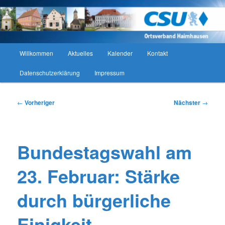
Zum
CSU Ortsverband Haimhausen
primären
Such
Inhalt
springen
CSU Ortsverband Haimhausen
Hauptmenü
Willkommen
Aktuelles
Kalender
Kontakt
Datenschutzerklärung
Impressum
Beitragsnavigation
←
Vorheriger
Nächster
→
Bundestagswahl am
23. Februar: Stärke
durch bürgerliche
Einigkeit