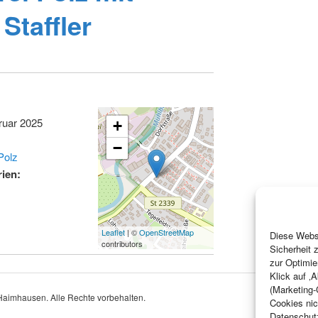
 Staffler
ruar 2025
+
−
Polz
ien:
Leaflet
| ©
OpenStreetMap
Diese Websi
contributors
Sicherheit 
zur Optimie
Klick auf ‚
(Marketing-
aimhausen. Alle Rechte vorbehalten.
Cookies nic
Datenschut