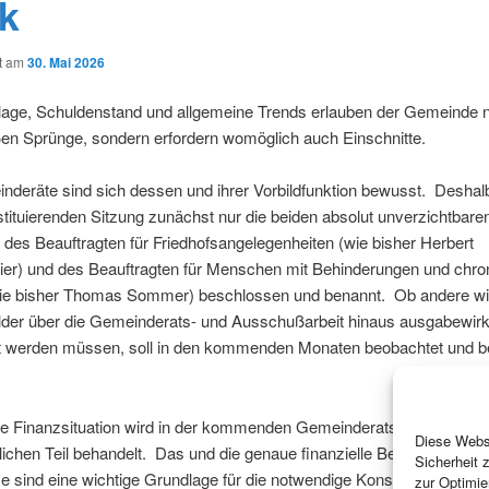
ck
ht am
30. Mai 2026
lage, Schuldenstand und allgemeine Trends erlauben der Gemeinde n
ßen Sprünge, sondern erfordern womöglich auch Einschnitte.
nderäte sind sich dessen und ihrer Vorbildfunktion bewusst. Desha
stituierenden Sitzung zunächst nur die beiden absolut unverzichtbare
 des Beauftragten für Friedhofsangelegenheiten (wie bisher Herbert
er) und des Beauftragten für Menschen mit Behinderungen und chro
ie bisher Thomas Sommer) beschlossen und benannt. Ob andere wi
der über die Gemeinderats- und Ausschußarbeit hinaus ausgabewi
zt werden müssen, soll in den kommenden Monaten beobachtet und beu
lle Finanzsituation wird in der kommenden Gemeinderatssitzung am 2
Diese Websi
tlichen Teil behandelt. Das und die genaue finanzielle Beurteilung all
Sicherheit 
 sind eine wichtige Grundlage für die notwendige Konsolidierung, oh
zur Optimie