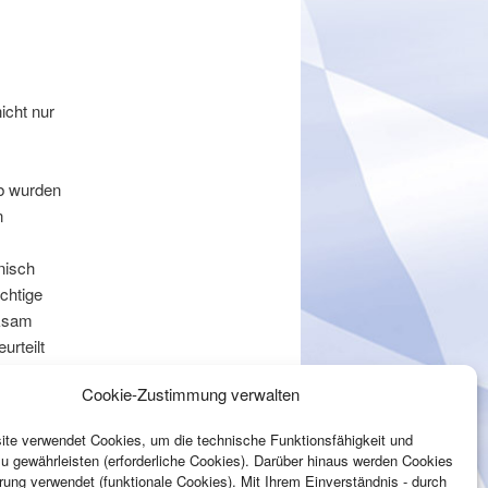
icht nur
lb wurden
n
nisch
chtige
rksam
rteilt
Cookie-Zustimmung verwalten
1. Mai im
te verwendet Cookies, um die technische Funktionsfähigkeit und
er neuen
zu gewährleisten (erforderliche Cookies). Darüber hinaus werden Cookies
ne die es
rung verwendet (funktionale Cookies). Mit Ihrem Einverständnis - durch