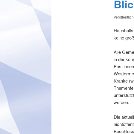
Bli
Veröffentlic
Haushalts
keine gro
Alle Gemei
in der kon
Positionen
Westermei
Kranke (w
Themenfel
unterstüt
werden.
Die aktue
nichtöffen
Beschlüsse