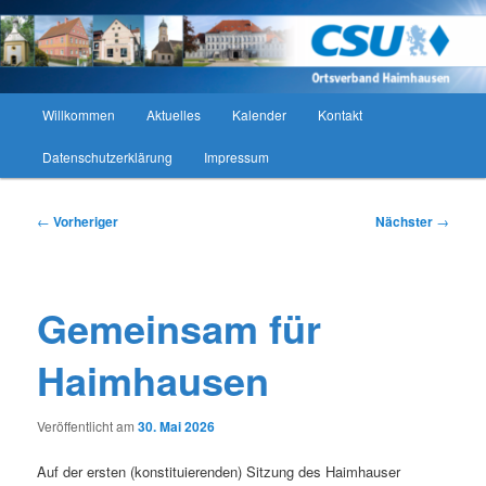
Zum
CSU Ortsverband Haimhausen
primären
Such
Inhalt
springen
CSU Ortsverband Haimhausen
Hauptmenü
Willkommen
Aktuelles
Kalender
Kontakt
Datenschutzerklärung
Impressum
Beitragsnavigation
←
Vorheriger
Nächster
→
Gemeinsam für
Haimhausen
Veröffentlicht am
30. Mai 2026
Auf der ersten (konstituierenden) Sitzung des Haimhauser