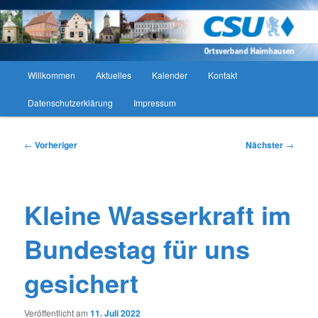
Zum
CSU Ortsverband Haimhausen
primären
Such
Inhalt
springen
CSU Ortsverband Haimhausen
Hauptmenü
Willkommen
Aktuelles
Kalender
Kontakt
Datenschutzerklärung
Impressum
Beitragsnavigation
←
Vorheriger
Nächster
→
Kleine Wasserkraft im
Bundestag für uns
gesichert
Veröffentlicht am
11. Juli 2022