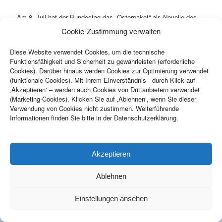
Am 8. Juli hat der Bundestag das „Osterpaket“ als Novelle des
Erneuerbare-Energien-Gesetzes (EEG) verabschiedet. Die in der
Cookie-Zustimmung verwalten
Mai-Ausgabe des Gemeindeblatts von uns geforderte
Kurskorrektur zugunsten der kleinen Wasserkraft ist dank des
Diese Website verwendet Cookies, um die technische
versammelten parlamentarischen Einsatzes unserer
Funktionsfähigkeit und Sicherheit zu gewährleisten (erforderliche
Abgeordneten und aller anderen Vernünftigen erfolgt: Das
Cookies). Darüber hinaus werden Cookies zur Optimierung verwendet
HabeckMinisterium streicht nun doch nicht die Förderung der für
(funktionale Cookies). Mit Ihrem Einverständnis - durch Klick auf
‚Akzeptieren‘ – werden auch Cookies von Drittanbietern verwendet
Haimhausen besonders wichtigen Stromerzeugung aus kleinen
(Marketing-Cookies). Klicken Sie auf ‚Ablehnen‘, wenn Sie dieser
Wasserkraftanlagen, was diesen mittelfristig den Boden entzogen
Verwendung von Cookies nicht zustimmen. Weiterführende
hätte.
Informationen finden Sie bitte in der Datenschutzerklärung.
Copyright ©
2026
CSU Ortsverband Haimhausen. Alle Rechte
vorbehalten.
Akzeptieren
Ablehnen
Einstellungen ansehen