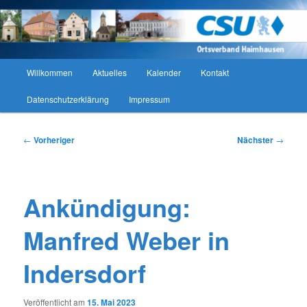
Zum
CSU Ortsverband Haimhausen
primären
Such
Inhalt
springen
CSU Ortsverband Haimhausen
Hauptmenü
Willkommen
Aktuelles
Kalender
Kontakt
Datenschutzerklärung
Impressum
Beitragsnavigation
←
Vorheriger
Nächster
→
Ankündigung:
Manfred Weber in
Indersdorf
Veröffentlicht am
15. Mai 2023