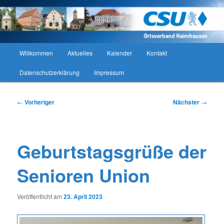
Zum
CSU Ortsverband Haimhausen
primären
Such
Inhalt
springen
CSU Ortsverband Haimhausen
Hauptmenü
Willkommen
Aktuelles
Kalender
Kontakt
Datenschutzerklärung
Impressum
Beitragsnavigation
←
Vorheriger
Nächster
→
Geburtstagsgrüße der
Senioren Union
Veröffentlicht am
23. April 2023