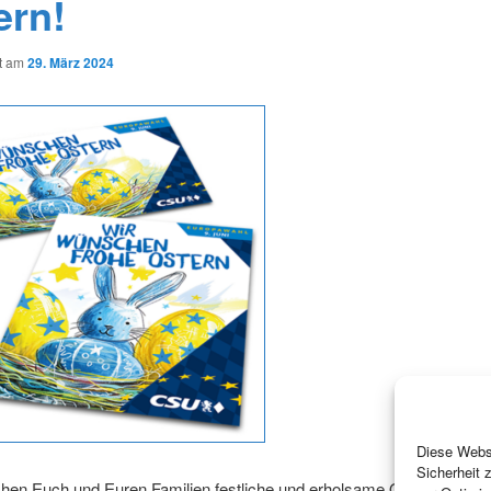
ern!
ht am
29. März 2024
Diese Websi
Sicherheit 
hen Euch und Euren Familien festliche und erholsame Osterfeiertage